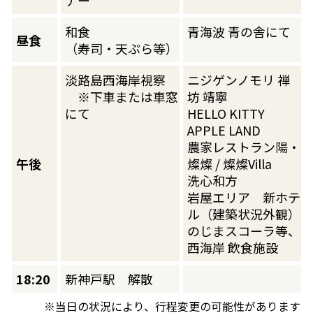
ナー
和食
青海波 青の舎にて
昼食
（寿司・天ぷら等）
淡路島西海岸視察
ニジゲンノモリ 禅
※下車または車窓
坊 靖寧
にて
HELLO KITTY
APPLE LAND
農家レストラン陽・
午後
燦燦 / 燦燦Villa
洗心和方
岩屋エリア 新ホテ
ル（建築状況外観）
のじまスコーラ等、
西海岸 飲食施設
18:20
新神戸駅 解散
※当日の状況により、行程変更の可能性があります